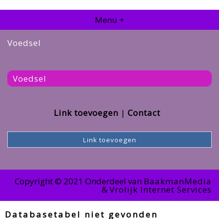
Menu +
Voedsel
Voedsel
Link toevoegen
Contact
Link toevoegen
Copyright © 2021 Onderdeel van
BaakmanMedia
&
Vrolijk Internet Services
Databasetabel niet gevonden